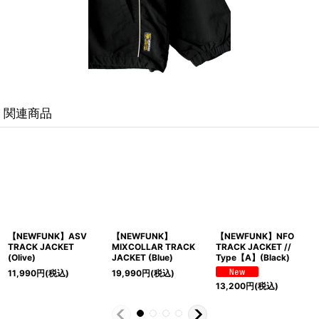
関連商品
UNK】
【NEWFUNK】NFO
【NEWFUNK】NFO
【NEWFUN
AR TRACK
TRACK JACKET //
TRACK JACKET //
LEATHER 
Blue)
Type【A】(Black)
Type【B】(Black)
(Black)
(税込)
29,990
円
(
13,200
円
(税込)
13,200
円
(税込)