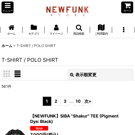
メニュー
カート
ホーム
カテゴリ
マイページ
商品検索
ご利用案内
ホーム
>
T-SHIRT / POLO SHIRT
T-SHIRT / POLO SHIRT
表示順変更
閉じる
561
件
表示数
:
1
2
3
...
10
次
»
並び順
:
【NEWFUNK】SIBA "Shakur" TEE (Pigment
Dye: Black)
絞り込む
7,000
円
(税込)