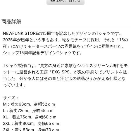
商品詳細
NEWFUNK STOREの15周年を記念したデザインのTシャツです。
2025年が巳年という事もあり、蛇をモチーフに採用。それと「15の
夜」にかけてモータースポーツの雰囲気をデザインに昇華させた、
ショップ15周年記念デザインTシャツです。
Tシャツ製作には、"貴方の身近に素敵なシルクスクリーン印刷"をモ
ットーに運営される工房「EXC-SPS」が鬼の手刷りでプリントを担
当した、分かる人にはその血と汗と涙の結晶がうかがえる仕様とな
っています。
サイズ：
M：着丈68cm、身幅52ｃｍ
L：着丈72cm、身幅55ｃｍ
XL：着丈75cm、身幅60ｃｍ
2XL：着丈80cm、身幅65ｃｍ
3XL：着丈83cm、身幅70ｃｍ