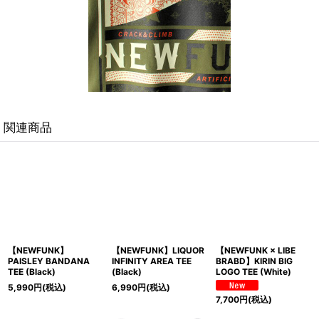
関連商品
NK】LIQUOR
【NEWFUNK × LIBE
【NEWFUNK × LIBE
【NEWFUN
 AREA TEE
BRABD】KIRIN BIG
BRABD】KIRIN BIG
TEE (White
LOGO TEE (White)
LOGO TEE (Black)
(税込)
6,600
円
(税
7,700
円
(税込)
7,700
円
(税込)