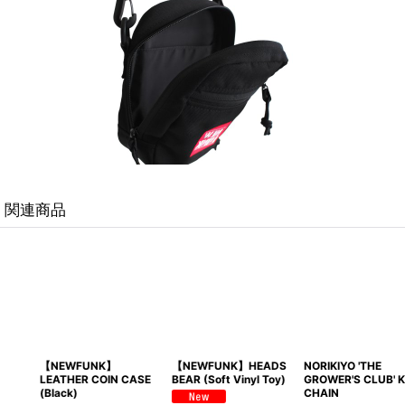
関連商品
【NEWFUNK】
【NEWFUNK】HEADS
NORIKIYO 'THE
LEATHER COIN CASE
BEAR (Soft Vinyl Toy)
GROWER'S CLUB' KEY
(Black)
CHAIN