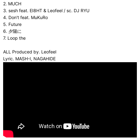
2. MUCH
3. sesh feat. EI8HT & Leofeel / sc. DJ RYU
4. Don't feat. MuKuRo
5. Future
6. 夕陽に
7. Loop the
ALL Produced by. Leofeel
Lyric. MASH-I, NAGAHIDE