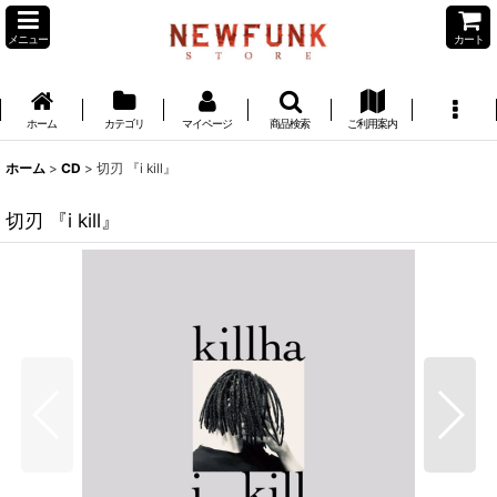
メニュー
カート
ホーム
カテゴリ
マイページ
商品検索
ご利用案内
ホーム
>
CD
>
切刃 『i kill』
切刃 『i kill』