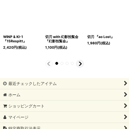
WINP & KI-1
切刃 with 幻影拍覧会
切刃 『ao Lost』
『15Respitt』
『幻影拍覧会』
1,980
円
(税込)
2,420
円
(税込)
1,100
円
(税込)
最近チェックしたアイテム
ホーム
ショッピングカート
マイページ
特定商取引法表示