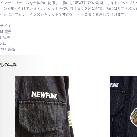
インディゴデニムを全体的に使用し、胸にはNEWFUNKの刺繍、サイドにペイズ
ペンを取り付けています。ポケットを使い勝手良く各所に配置。袖にはリブを取り
イルにハマるデザインのジャケットですので、カッコ良く着用して頂けます。
サイズ：
M:完売
L:完売
XL:
2XL:完売
他の写真