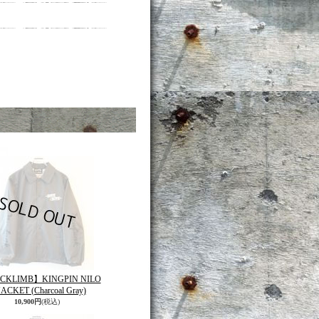
CKLIMB】KINGPIN NILO
JACKET (Charcoal Gray)
10,900円
(税込)