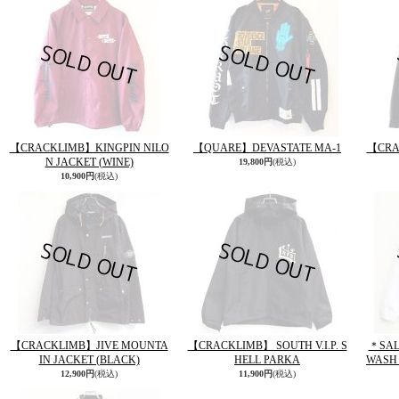
【CRACKLIMB】KINGPIN NILO
【QUARE】DEVASTATE MA-1
【CRA
N JACKET (WINE)
19,800円
(税込)
10,900円
(税込)
【CRACKLIMB】JIVE MOUNTA
【CRACKLIMB】 SOUTH V.I.P. S
＊SA
IN JACKET (BLACK)
HELL PARKA
WASH 
12,900円
(税込)
11,900円
(税込)