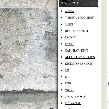
商品カテゴリー
全商品
T-SHIRT / POLO SHIRT
SHIRT
HOODIE / SWEAT
JACKET
PANTS
CAP / HAT / KNIT
ACCESSORY / GOODS
KICKS (SNEAKERS)
CD
DVD
USB
VINYL
カセットテープ
MAGAZINE