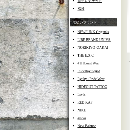
前売りチケット
福袋
取扱いブランド
NEWFUNK Originals
LIBE BRAND UNIVS.
NORIKIYO×ZAKAI
THE E.X.C
4THCoast Wear
RudeBoy Squad
Ryukyu Pride Wear
HIDEOUT TATTOO
Levi's
RED KAP
NIKE
adidas
New Balance