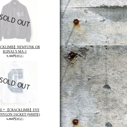
CKLIMB】NEWFUNK OR
IGINAL'S MA-1
9,300円
(税込)
LE＊【CRACKLIMB】EYE
NYLON JACKET (WHITE)
6,860円
(税込)