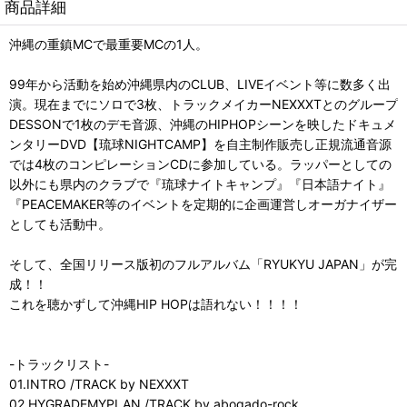
商品詳細
沖縄の重鎮MCで最重要MCの1人。
99年から活動を始め沖縄県内のCLUB、LIVEイベント等に数多く出
演。現在までにソロで3枚、トラックメイカーNEXXXTとのグループ
DESSONで1枚のデモ音源、沖縄のHIPHOPシーンを映したドキュメ
ンタリーDVD【琉球NIGHTCAMP】を自主制作販売し正規流通音源
では4枚のコンピレーションCDに参加している。ラッパーとしての
以外にも県内のクラブで『琉球ナイトキャンプ』『日本語ナイト』
『PEACEMAKER等のイベントを定期的に企画運営しオーガナイザー
としても活動中。
そして、全国リリース版初のフルアルバム「RYUKYU JAPAN」が完
成！！
これを聴かずして沖縄HIP HOPは語れない！！！！
-トラックリスト-
01.INTRO /TRACK by NEXXXT
02.HYGRADEMYPLAN /TRACK by abogado-rock