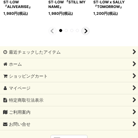
L MY
ST-LOW x SALLY
DJ KENTA 『B-
DJ Salute a.k.a
『TOMORROW』
LUNCH』
$atoru『MADE韻
OKINAWA』
1,200
円
(税込)
2,000
円
(税込)
2,200
円
(税込)
最近チェックしたアイテム
ホーム
ショッピングカート
マイページ
特定商取引法表示
ご利用案内
お問い合せ