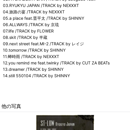
03.RYUKYU JAPAN /TRACK by NEXXXT
04.旅路の宴 /TRACK by NEXXXT
05.a place feat.晋平太 /TRACK by SHINNY
06.ALLWAYS /TRACK by 京琉
07.life /TRACK by FLOWER
08.skit /TRACK by 半蔵
09.next street feat.MI-2 /TRACK by レイジ
10.tomorrow /TRACK by SHINNY
11.蝉時雨 /TRACK by NEXXXT
12.you remind me feat.twinky /TRACK by CUT ZA BEATs
13.dreamer /TRACK by SHINNY
14.still 550104 /TRACK by SHINNY
他の写真