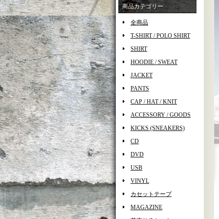
商品カテゴリー
全商品
T-SHIRT / POLO SHIRT
SHIRT
HOODIE / SWEAT
JACKET
PANTS
CAP / HAT / KNIT
ACCESSORY / GOODS
KICKS (SNEAKERS)
CD
DVD
USB
VINYL
カセットテープ
MAGAZINE