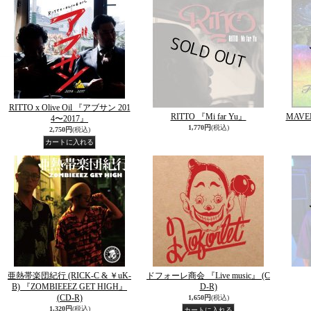
RITTO x Olive Oil 『アブサン 201
RITTO 『Mi far Yu』
MAVEL
4〜2017』
1,770円
(税込)
2,750円
(税込)
亜熱帯楽団紀行 (RICK-C & ￥uK-
ドフォーレ商会 『Live music』 (C
B) 『ZOMBIEEEZ GET HIGH』
D-R)
(CD-R)
1,650円
(税込)
1,320円
(税込)