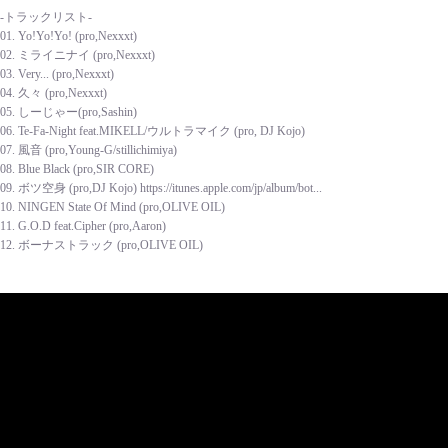
-トラックリスト-
01. Yo!Yo!Yo! (pro,Nexxxt)
02. ミライニナイ (pro,Nexxxt)
03. Very... (pro,Nexxxt)
04. 久々 (pro,Nexxxt)
05. しーじゃー(pro,Sashin)
06. Te-Fa-Night feat.MIKELL/ウルトラマイク (pro, DJ Kojo)
07. 風音 (pro,Young-G/stillichimiya)
08. Blue Black (pro,SIR CORE)
09. ボツ空身 (pro,DJ Kojo) https://itunes.apple.com/jp/album/bot...
10. NINGEN State Of Mind (pro,OLIVE OIL)
11. G.O.D feat.Cipher (pro,Aaron)
12. ボーナストラック (pro,OLIVE OIL)