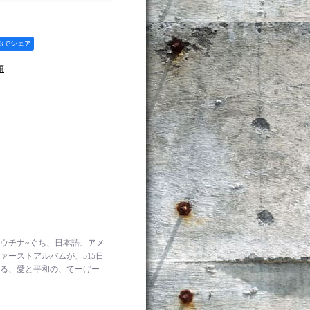
ookでシェア
項
O"。ウチナ~ぐち、日本語、アメ
ファーストアルバムが、515日
れる、愛と平和の、てーげー