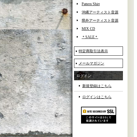
Pattern Shirt
沖縄アーティスト音源
県外アーティスト音源
MIX CD
＊SALE＊
特定商取引法表示
メールマガジン
ログイン
新規登録はこちら
ログインはこちら