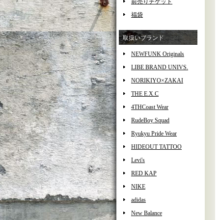
前売りチケット
福袋
取扱いブランド
NEWFUNK Originals
LIBE BRAND UNIVS.
NORIKIYO×ZAKAI
THE E.X.C
4THCoast Wear
RudeBoy Squad
Ryukyu Pride Wear
HIDEOUT TATTOO
Levi's
RED KAP
NIKE
adidas
New Balance