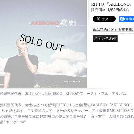
RITTO 『AKEBONO』
販売価格
:
1,950円
(税込)
Faceb
返品特約に関する重要事
沖縄県民代表、赤土(あかつち)所属MC、RITTOのファースト・フル・アルバム。
沖縄県民代表、赤土(あかつち)所属RITTO(りっと)待望の1st ALBUM "AKEBON
リカ~語を話す、ごく普通の人間、ま­たの名をラッパー。赤土最重要MC:RITTOの
の破壊と再生を経て遂に­解放!独自の視点で言葉を吐き、音・空間・人間と共に戯
節­? ヤッケーyo!!