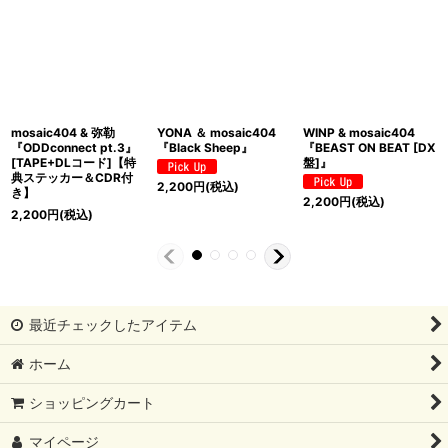
mosaic404 & 弥勒
YONA ＆ mosaic404
WINP & mosaic404
『ODDconnect pt.3』
『Black Sheep』
『BEAST ON BEAT [DX
[TAPE+DLコード]【特
盤]』
典ステッカー＆CDR付
2,200
円
(税込)
き】
2,200
円
(税込)
2,200
円
(税込)
最近チェックしたアイテム
ホーム
ショッピングカート
マイページ