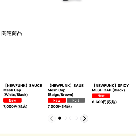
関連商品
【NEWFUNK】SAUCE
【NEWFUNK】SAUE
【NEWFUNK】SPICY
【
Mesh Cap
Mesh Cap
MESH CAP (Black)
M
(White/Black)
(Beige/Brown)
6,600
円
(税込)
6
7,000
円
(税込)
7,000
円
(税込)