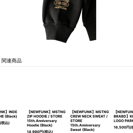
関連商品
【NEWFUNK】MSTNG
【NEWFUNK × LIBE
【NEWFUNK × LIBE
CREW NECK SWEAT /
BRABD】KIRIN BIG
BRABD】KIRIN BIG
STORE
LOGO PARKA (Black)
LOGO PARKA (Gray)
15th.Anniversary
16,500
円
(税込)
16,500
円
(税込)
Sweat (Black)