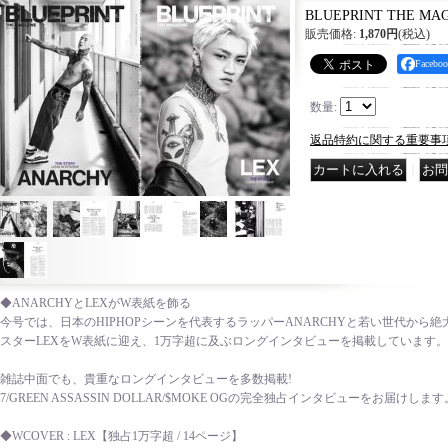
BLUEPRINT THE MAGA
販売価格
:
1,870円
(税込)
Faceb
数量
:
返品特約に関する重要事
｜
◆ANARCHYとLEXがW表紙を飾る
今号では、日本のHIPHOPシーンを代表するラッパーANARCHYと若い世代から
スターLEXをW表紙に迎え、1万字超に及ぶロングインタビューを掲載しています。
雑誌中面でも、貴重なロングインタビューを多数掲載!
7/GREEN ASSASSIN DOLLAR/$MOKE OGの完全独占インタビューをお届けします
◆WCOVER : LEX【独占1万字超 / 14ページ】