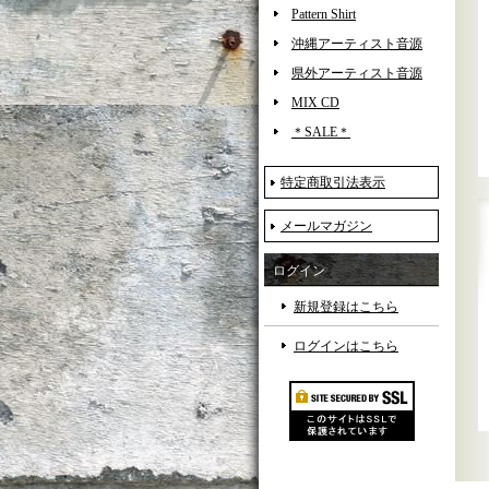
Pattern Shirt
沖縄アーティスト音源
県外アーティスト音源
MIX CD
＊SALE＊
特定商取引法表示
メールマガジン
ログイン
新規登録はこちら
ログインはこちら