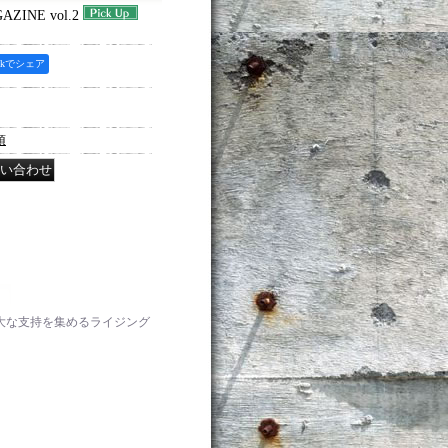
ZINE vol.2
ookでシェア
項
絶大な支持を集めるライジング
。