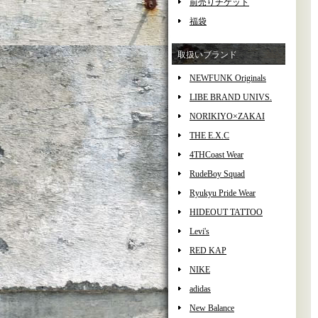
前売りチケット
福袋
取扱いブランド
NEWFUNK Originals
LIBE BRAND UNIVS.
NORIKIYO×ZAKAI
THE E.X.C
4THCoast Wear
RudeBoy Squad
Ryukyu Pride Wear
HIDEOUT TATTOO
Levi's
RED KAP
NIKE
adidas
New Balance