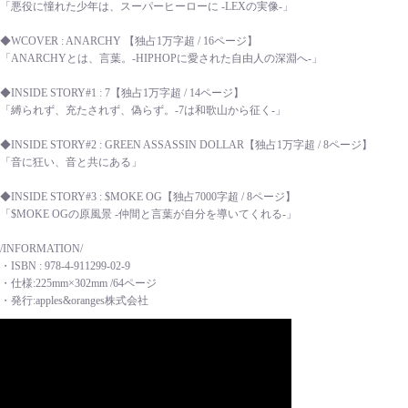
「悪役に憧れた少年は、スーパーヒーローに -LEXの実像-」
◆WCOVER : ANARCHY 【独占1万字超 / 16ページ】
「ANARCHYとは、言葉。-HIPHOPに愛された自由人の深淵へ-」
◆INSIDE STORY#1 : 7【独占1万字超 / 14ページ】
「縛られず、充たされず、偽らず。-7は和歌山から征く-」
◆INSIDE STORY#2 : GREEN ASSASSIN DOLLAR【独占1万字超 / 8ページ】
「音に狂い、音と共にある」
◆INSIDE STORY#3 : $MOKE OG【独占7000字超 / 8ページ】
「$MOKE OGの原風景 -仲間と言葉が自分を導いてくれる-」
/INFORMATION/
・ISBN : 978-4-911299-02-9
・仕様:225mm×302mm /64ページ
・発行:apples&oranges株式会社