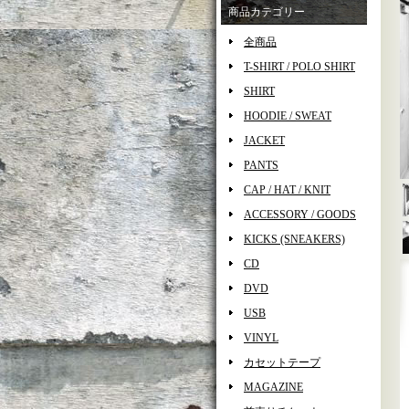
商品カテゴリー
全商品
T-SHIRT / POLO SHIRT
SHIRT
HOODIE / SWEAT
JACKET
PANTS
CAP / HAT / KNIT
ACCESSORY / GOODS
KICKS (SNEAKERS)
CD
DVD
USB
VINYL
カセットテープ
MAGAZINE