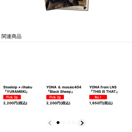
関連商品
mosaic404 & 弥勒
WINP & mosaic404
Disry 『I AM』-CD
『ODDconnect pt.3』
『BEAST ON BEAT [DX
Edition-
[TAPE+DLコード]【特
盤]』
典ステッカー＆CDR付
2,500
円
(税込)
き】
2,200
円
(税込)
2,200
円
(税込)