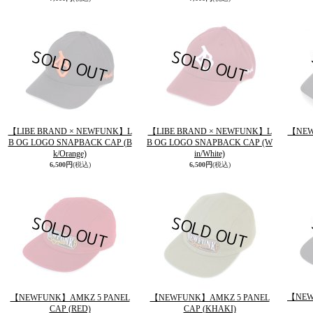
【LIBE BRAND × NEWFUNK】L
【LIBE BRAND × NEWFUNK】L
【NEW
B OG LOGO SNAPBACK CAP (B
B OG LOGO SNAPBACK CAP (W
k/Orange)
in/White)
6,500円
(税込)
6,500円
(税込)
【NEWF
【NEWFUNK】AMKZ 5 PANEL
【NEWFUNK】AMKZ 5 PANEL
CAP (RED)
CAP (KHAKI)