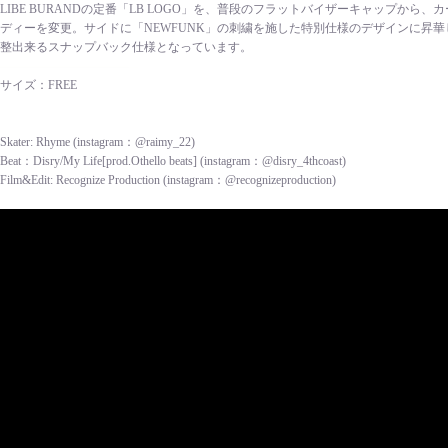
LIBE BURANDの定番「LB LOGO」を、普段のフラットバイザーキャップから
ディーを変更。サイドに「NEWFUNK」の刺繍を施した特別仕様のデザインに昇
整出来るスナップバック仕様となっています。
サイズ：FREE
Skater: Rhyme (instagram：@raimy_22)
Beat：Disry/My Life[prod.Othello beats] (instagram：@disry_4thcoast)
Film&Edit: Recognize Production (instagram：@recognizeproduction)