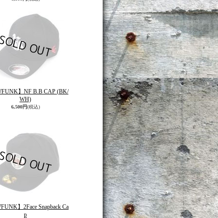
FUNK】NF B.B CAP (BK/
WH)
6,500円
(税込)
UNK】2Face Snapback Ca
p