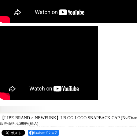
【LIBE BRAND × NEWFUNK】LB OG LOGO SNAPBACK CAP (Nv/Oran
販売価格
:
6,500円
(税込)
Facebookでシェア