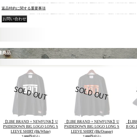
返品特約に関する重要事項
連商品
【LIBE BRAND × NEWFUNK】U
【LIBE BRAND × NEWFUNK】U
【LIB
PSIDEDOWN BIG LOGO LONG S
PSIDEDOWN BIG LOGO LONG S
B OG 
LEEVE SHIRT (Bk/White)
LEEVE SHIRT (Bk/Orange)
7,000円
(税込)
7,000円
(税込)