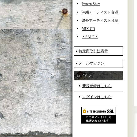
Pattern Shirt
沖縄アーティスト音源
県外アーティスト音源
MIX CD
＊SALE＊
特定商取引法表示
メールマガジン
ログイン
新規登録はこちら
ログインはこちら