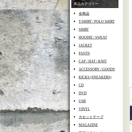
商品カテゴリー
全商品
T-SHIRT / POLO SHIRT
SHIRT
HOODIE / SWEAT
JACKET
PANTS
CAP / HAT / KNIT
ACCESSORY / GOODS
KICKS (SNEAKERS)
CD
DVD
USB
VINYL
カセットテープ
MAGAZINE