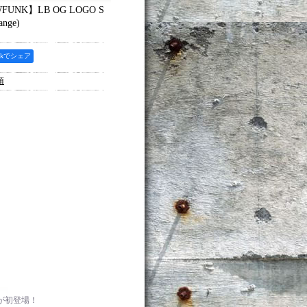
WFUNK】LB OG LOGO S
nge)
ookでシェア
項
ップが初登場！