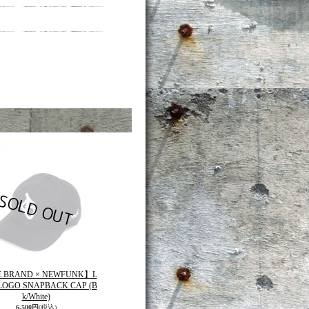
E BRAND × NEWFUNK】L
LOGO SNAPBACK CAP (B
k/White)
6,500円
(税込)