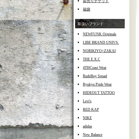
前売りチケット
福袋
取扱いブランド
NEWFUNK Originals
LIBE BRAND UNIVS.
NORIKIYO×ZAKAI
THE E.X.C
4THCoast Wear
RudeBoy Squad
Ryukyu Pride Wear
HIDEOUT TATTOO
Levi's
RED KAP
NIKE
adidas
New Balance