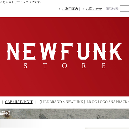
にあるストリートショップです。
ご利用案内
｜
お問い合せ
商品検索
:
｜
CAP / HAT / KNIT
｜
【LIBE BRAND × NEWFUNK】LB OG LOGO SNAPBACK CA
品詳細