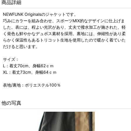
商品詳細
NEWFUNK Originalsのジャケットです。
巧みにカラーを組み合わせ、スポーツMIX的なデザインに仕上げま
した。表には、程よい光沢があり、丈夫で撥水加工が施された、軽
く発色も鮮やかなデュボス素材を採用。裏地には、伸縮性があり柔
らかく保温性もあるトリコット生地を使用したので暖かく着ていた
だけると思います。
サイズ：
L：着丈70cm、身幅62ｃｍ
XL：着丈73cm、身幅64ｃｍ
表地/裏地：ポリエステル100％
他の写真