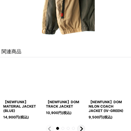
関連商品
K】DOM
【NEWFUNK】DOM
【NEWFUNK】KEEP
【NEWFUNK】
CH
NILON COACH
SHININ TRACK
JACKET (BKxB
-GREEN)
JACKET (BLACK)
JACKET (GREEN)
12,900
円
(税込
)
9,500
円
(税込)
12,900
円
(税込)