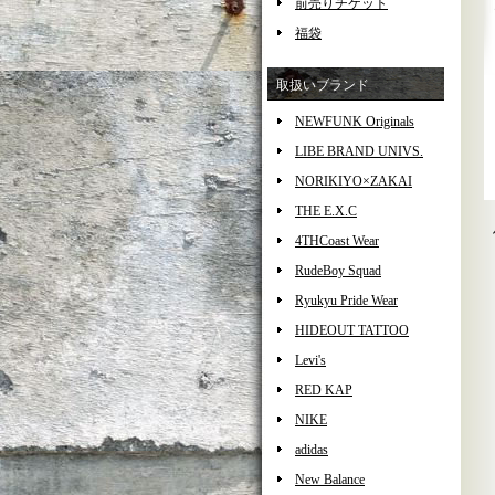
前売りチケット
福袋
取扱いブランド
NEWFUNK Originals
LIBE BRAND UNIVS.
NORIKIYO×ZAKAI
THE E.X.C
4THCoast Wear
RudeBoy Squad
Ryukyu Pride Wear
HIDEOUT TATTOO
Levi's
RED KAP
NIKE
adidas
New Balance