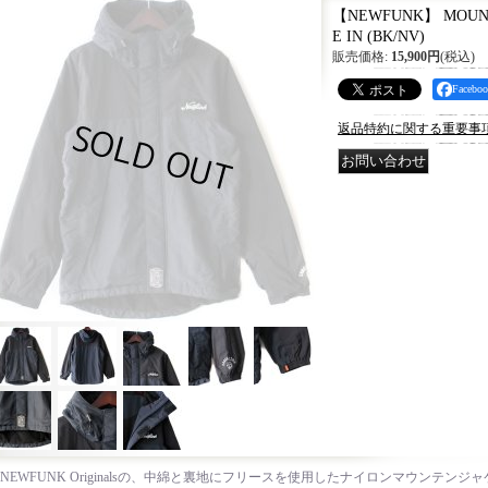
【NEWFUNK】 MOUNTA
E IN (BK/NV)
販売価格
:
15,900円
(税込)
Faceb
返品特約に関する重要事
NEWFUNK Originalsの、中綿と裏地にフリースを使用したナイロンマウンテン