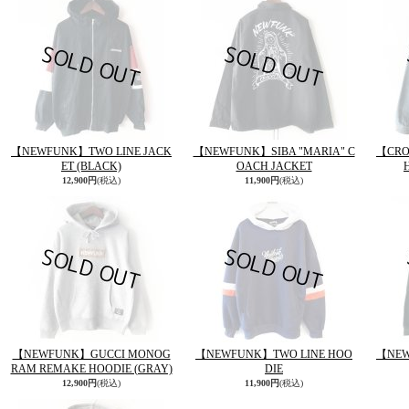
【NEWFUNK】TWO LINE JACK
【NEWFUNK】SIBA "MARIA" C
【CRO
ET (BLACK)
OACH JACKET
12,900円
(税込)
11,900円
(税込)
【NEWFUNK】GUCCI MONOG
【NEWFUNK】TWO LINE HOO
【NEW
RAM REMAKE HOODIE (GRAY)
DIE
12,900円
(税込)
11,900円
(税込)