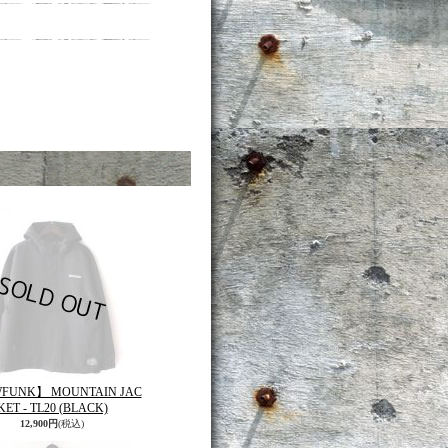
FUNK】 MOUNTAIN JAC
KET - TL20 (BLACK)
12,900円
(税込)