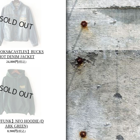
OKS&CASTLES】BUCKS
HOT DENIM JACKET
24,800円
(税込)
FUNK】NFO HOODIE (D
ARK GREEN)
8,900円
(税込)