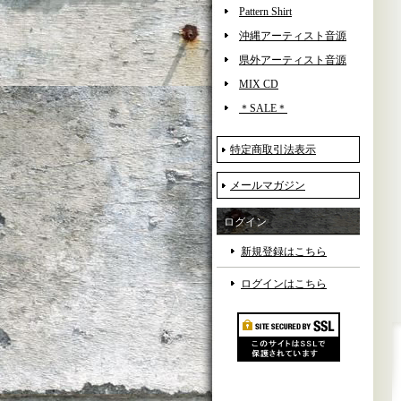
Pattern Shirt
沖縄アーティスト音源
県外アーティスト音源
MIX CD
＊SALE＊
特定商取引法表示
メールマガジン
ログイン
新規登録はこちら
ログインはこちら