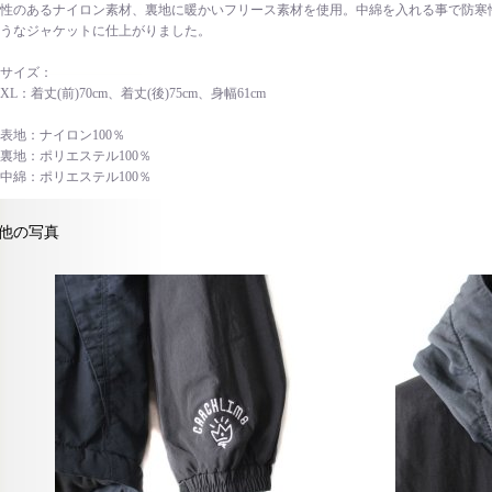
性のあるナイロン素材、裏地に暖かいフリース素材を使用。中綿を入れる事で防寒
うなジャケットに仕上がりました。
サイズ：
XL：着丈(前)70cm、着丈(後)75cm、身幅61cm
表地：ナイロン100％
裏地：ポリエステル100％
中綿：ポリエステル100％
他の写真