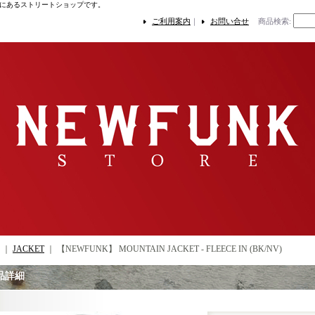
にあるストリートショップです。
ご利用案内
｜
お問い合せ
商品検索
:
｜
JACKET
｜
【NEWFUNK】 MOUNTAIN JACKET - FLEECE IN (BK/NV)
品詳細