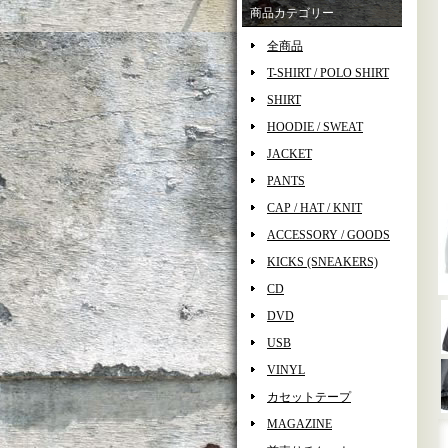
商品カテゴリー
全商品
T-SHIRT / POLO SHIRT
SHIRT
HOODIE / SWEAT
JACKET
PANTS
CAP / HAT / KNIT
ACCESSORY / GOODS
KICKS (SNEAKERS)
CD
DVD
USB
VINYL
カセットテープ
MAGAZINE