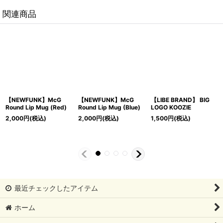
関連商品
UNK】McG
【LIBE BRAND】 BIG
【NEWFUNK】
【NEWFUN
p Mug (Blue)
LOGO KOOZIE
NEWFUNK Originals
Bangle (Sil
NECKLACE (Gold)
(税込)
1,500
円
(税込)
5,900
円
(税
11,000
円
(税込)
最近チェックしたアイテム
ホーム