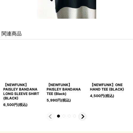
関連商品
NEWFUNK】
【NEWFUNK】ONE
【NEWFUNK】SIXTAR
【N
AISLEY BANDANA
HAND TEE (BLACK)
TEE (Black)
TEE
EE (Black)
4,500
円
(税込)
5,200
円
(税込)
5,
,990
円
(税込)