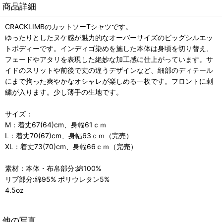
商品詳細
CRACKLIMBのカットソーTシャツです。
ゆったりとしたヌケ感が魅力的なオーバーサイズのビッグシルエッ
トボディーです。インディゴ染めを施した本体は身頃を切り替え、
フェードやアタリを表現した絶妙な加工感に仕上がっています。サ
イドのスリットや前後で丈の違うデザインなど、細部のディテール
にまで拘った爽やかなオシャレが楽しめる一枚です。フロントに刺
繍が入ります。少し薄手の生地です。
サイズ：
M：着丈67(64)cm、身幅61ｃｍ
L：着丈70(67)cm、身幅63ｃｍ（完売）
XL：着丈73(70)cm、身幅66ｃｍ（完売）
素材：本体・布帛部分:綿100%
リブ部分:綿95% ポリウレタン5%
4.5oz
他の写真