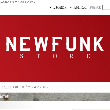
にあるストリートショップです。
ご利用案内
｜
お問い合せ
商品検索
:
｜
CD
｜
CHOUJI 『バッズマン EP』
品詳細