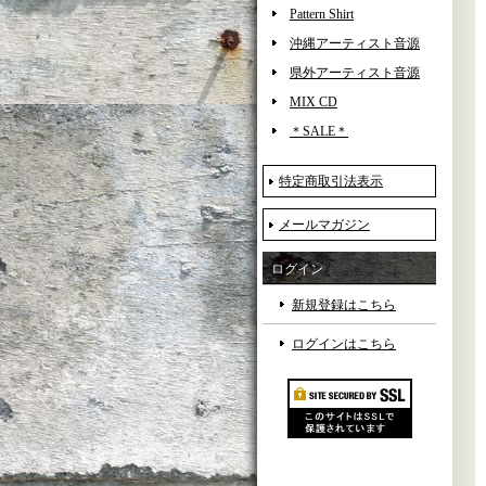
Pattern Shirt
沖縄アーティスト音源
県外アーティスト音源
MIX CD
＊SALE＊
特定商取引法表示
メールマガジン
ログイン
新規登録はこちら
ログインはこちら