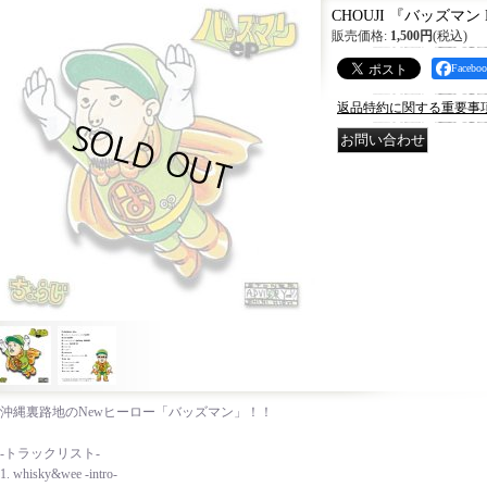
CHOUJI 『バッズマン 
販売価格
:
1,500円
(税込)
Faceb
返品特約に関する重要事
沖縄裏路地のNewヒーロー「バッズマン」！！
-トラックリスト-
1. whisky&wee -intro-