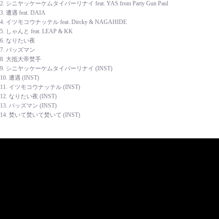
2. シニヤッケーケムタイパーリナイ feat. YAS from Party Gun Paul
3. 遭遇 feat. DAIA
4. イツモコウナッテル feat. Dircky & NAGAHIDE
5. しゃんと feat. LEAP & KK
6. なりたい夜
7. バッズマン
8. 大抵大帝焚手
9. シニヤッケーケムタイパーリナイ (INST)
10. 遭遇 (INST)
11. イツモコウナッテル (INST)
12. なりたい夜 (INST)
13. バッズマン (INST)
14. 焚いて焚いて焚いて (INST)