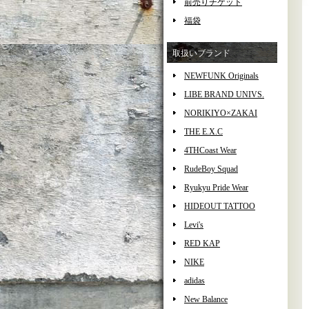
前売りチケット
福袋
取扱いブランド
NEWFUNK Originals
LIBE BRAND UNIVS.
NORIKIYO×ZAKAI
THE E.X.C
4THCoast Wear
RudeBoy Squad
Ryukyu Pride Wear
HIDEOUT TATTOO
Levi's
RED KAP
NIKE
adidas
New Balance