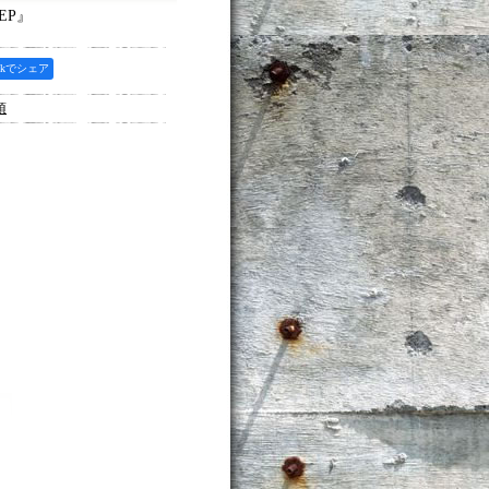
EP』
ookでシェア
項