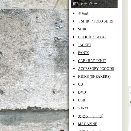
商品カテゴリー
全商品
T-SHIRT / POLO SHIRT
SHIRT
HOODIE / SWEAT
JACKET
PANTS
CAP / HAT / KNIT
ACCESSORY / GOODS
KICKS (SNEAKERS)
CD
DVD
USB
VINYL
カセットテープ
MAGAZINE