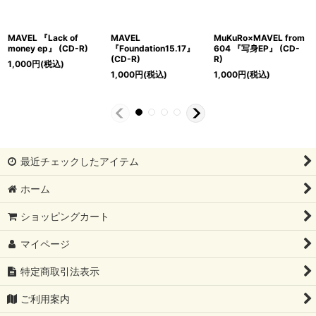
ack of
MAVEL
MuKuRo×MAVEL from
MuKuRo fro
』 (CD-R)
『Foundation15.17』
604 『写身EP』 (CD-
『EmErgEnc
(CD-R)
R)
込)
1,000
円
(税込
1,000
円
(税込)
1,000
円
(税込)
最近チェックしたアイテム
ホーム
ショッピングカート
マイページ
特定商取引法表示
ご利用案内