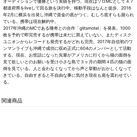
オーディションで優勝という実績を持つ。現在はソロMCとして４７
都道府県をliveして回る旅を決行中。移動手段はなんと徒歩。2016
年2月に横浜を出発し沖縄で資金の底がつく。むしろ底すらも掘られ
ている。携帯は現在解約中。
2017年沖縄のMCである唾奇との合作「glitsmotel」を発表。1000
枚を予約で即完売するが携帯は未だに買えていない。またディスク
ユニオンからレコードも発売するがどれも完売。2017年自信初のワ
ンマンライブも沖縄で成功に収め正式に604のメンバーとして活動
する。現在、お世話になった先輩がアメリカに行くから猫の面倒を
見て欲しいとのお願いを受け小さな島で３ヶ月の期間４匹の猫の面
倒を見ている。人と会わなくなってから声と挙動がおかしくなって
きている。自由すぎると不自由な事に気付き現在も肩を震わせてい
る。
関連商品