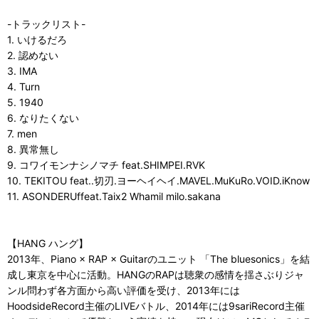
-トラックリスト-
1. いけるだろ
2. 認めない
3. IMA
4. Turn
5. 1940
6. なりたくない
7. men
8. 異常無し
9. コワイモンナシノマチ feat.SHIMPEI.RVK
10. TEKITOU feat..切刃.ヨーヘイヘイ.MAVEL.MuKuRo.VOID.iKnow
11. ASONDERUffeat.Taix2 Whamil milo.sakana
【HANG ハング】
2013年、Piano × RAP × Guitarのユニット 「The bluesonics」を結
成し東京を中心に活動。HANGのRAPは聴衆の感情を揺さぶりジャ
ンル問わず各方面から高い評価を受け、2013年には
HoodsideRecord主催のLIVEバトル、2014年には9sariRecord主催