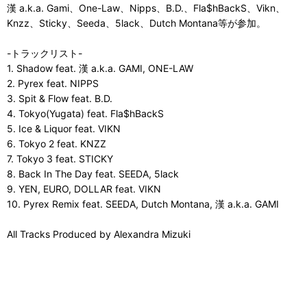
漢 a.k.a. Gami、One-Law、Nipps、B.D.、Fla$hBackS、Vikn、
Knzz、Sticky、Seeda、5lack、Dutch Montana等が参加。
-トラックリスト-
1. Shadow feat. 漢 a.k.a. GAMI, ONE-LAW
2. Pyrex feat. NIPPS
3. Spit & Flow feat. B.D.
4. Tokyo(Yugata) feat. Fla$hBackS
5. Ice & Liquor feat. VIKN
6. Tokyo 2 feat. KNZZ
7. Tokyo 3 feat. STICKY
8. Back In The Day feat. SEEDA, 5lack
9. YEN, EURO, DOLLAR feat. VIKN
10. Pyrex Remix feat. SEEDA, Dutch Montana, 漢 a.k.a. GAMI
All Tracks Produced by Alexandra Mizuki